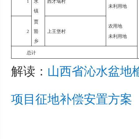
1
水
西才垴
村
未利用地
镇
贾
农用地
2
豁
上王堡
村
未利用地
乡
总计
解读：
山西省沁水盆地
项目征地补偿安置方案