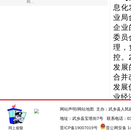
向...
息化
业局
企业
委员
理，
控。
发展
合并
发展
业经
的政
网站声明
/
网站地图
主办：武乡县人民
革和
地址：武乡县宝塔街7号 联系电话：0355-63
等职
晋ICP备19007019号
晋公网安备 140