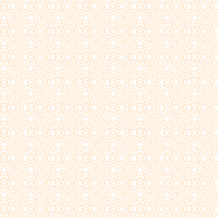
【
业经
济高
【
山西
关于
效率
国特
导，
贯彻
规划
进。
民营