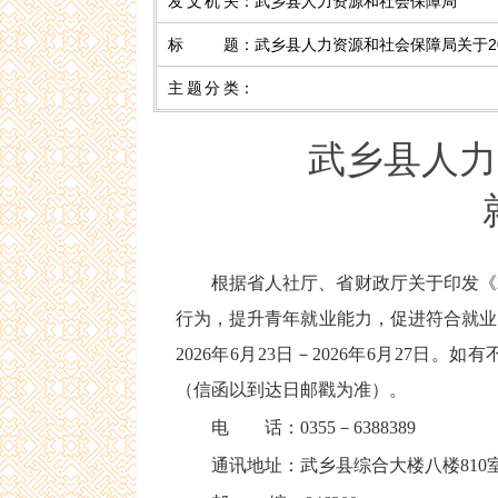
发文机关
：
武乡县人力资源和社会保障局
标 题
：
武乡县人力资源和社会保障局关于2
主题分类
：
武乡县人力
根据省人社厅、省财政厅关于印发《
行为，提升青年就业能力，促进符合就业
202
6
年
6
月23
日－202
6
年
6
月27
日。如有不
（信函以到达日邮戳为准）。
电 话：0355－6388389
通讯地址：武乡县综合大楼八楼810