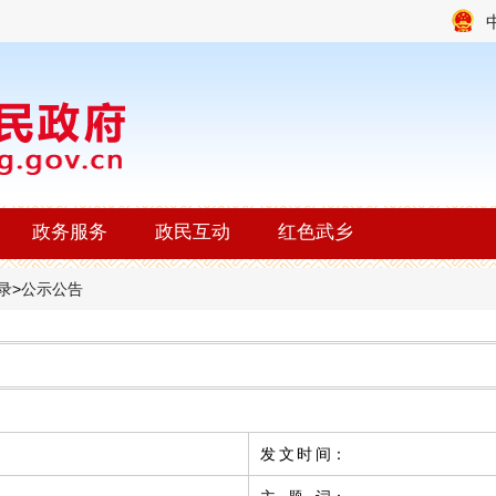
政务服务
政民互动
红色武乡
录
>
公示公告
发文时间
：