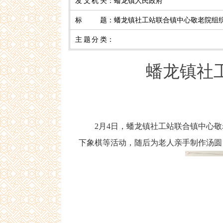
发文机关
：
蟠龙镇人民政府
标 题
：
蟠龙镇社工站联合镇中心敬老院组织
主题分类
：
蟠龙镇社
2月4日，蟠龙镇社工站联合镇中心敬老
下象棋等活动，随后为老人亲手制作汤圆